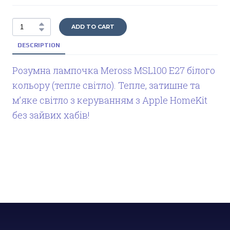
ADD TO CART
DESCRIPTION
Розумна лампочка Meross MSL100 E27 білого
кольору (тепле світло). Тепле, затишне та
мʼяке світло з керуванням з Apple HomeKit
без зайвих хабів!